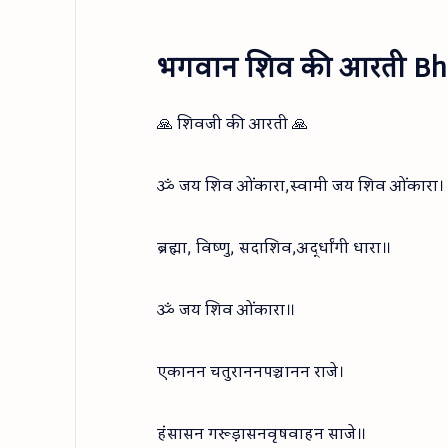
भगवान शिव की आरती Bha
🙏 शिवजी की आरती 🙏
ॐ जय शिव ओंकारा,स्वामी जय शिव ओंकारा।
ब्रह्मा, विष्णु, सदाशिव,अर्द्धांगी धारा॥
ॐ जय शिव ओंकारा॥
एकानन चतुराननपञ्चानन राजे।
हंसासन गरूड़ासनवृषवाहन साजे॥