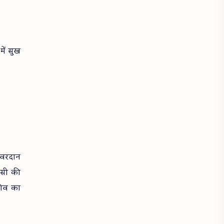
ें सुख
 वरदान
लसी की
शिव का