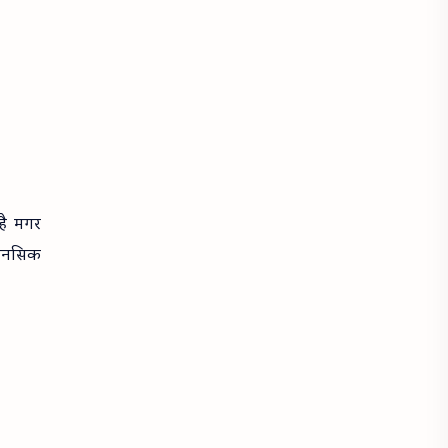
है मगर
मानसिक