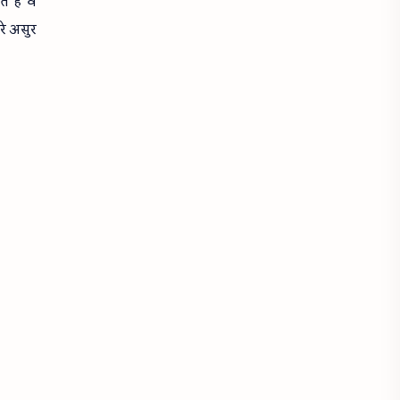
े है वे
रे असुर