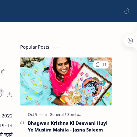
Popular Posts
 हो
i 2022
Bhagwan Krishna Ki Deewani Huyi
 भगवान
Ye Muslim Mahila - Jasna Saleem
 जुड़ी