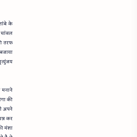
ांबे के
ं चांवल
की तरफ
 बजाया
्युंजय
े मनाने
होगा की
ो अपने
सन्न कर
की मंशा